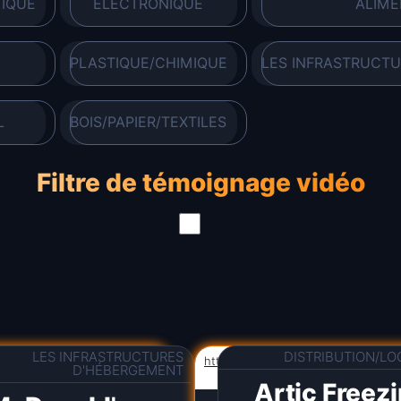
TIQUE
ELECTRONIQUE
ALIME
PLASTIQUE/CHIMIQUE
LES INFRASTRUCT
L
BOIS/PAPIER/TEXTILES
Filtre de témoignage vidéo
LES INFRASTRUCTURES
DISTRIBUTION/LO
/www.trafileriacasati.com/
https://www.mcdonalds.it/ristorante
D'HÉBERGEMENT
scrivia-drive
Artic Freez